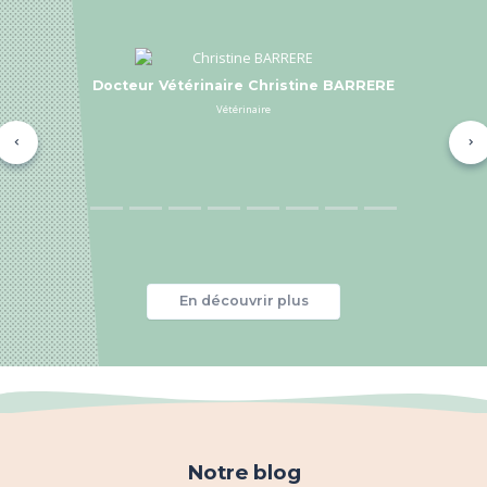
Docteur Vétérinaire Clémentine BONNEAULT
vétérinaire
Précédent
Su
En découvrir plus
Notre blog